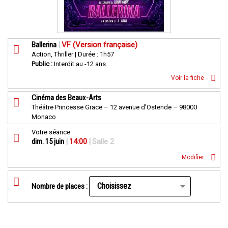
Ballerina
|
VF (Version française)
Action, Thriller | Durée : 1h57
Public :
Interdit au -12 ans
Voir la fiche
Cinéma des Beaux-Arts
Théâtre Princesse Grace – 12 avenue d’Ostende – 98000
Monaco
Votre séance
dim. 15 juin
|
14:00
|
Salle 2
Modifier
Nombre de places :