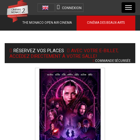
Toggl
CONNEXION
navig
THE MONACO OPEN AIR CINEMA
CINÉMA DES BEAUX-ARTS
RÉSERVEZ VOS PLACES
AVEC VOTRE E-BILLET,
ACCÉDEZ DIRECTEMENT À VOTRE SALLE!
COMMANDE SÉCURISÉE