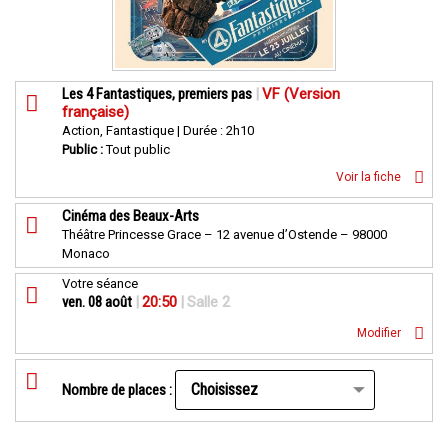
Les 4 Fantastiques, premiers pas
|
VF (Version
française)
Action, Fantastique | Durée : 2h10
Public :
Tout public
Voir la fiche
Cinéma des Beaux-Arts
Théâtre Princesse Grace – 12 avenue d’Ostende – 98000
Monaco
Votre séance
ven. 08 août
|
20:50
|
Salle 2
Modifier
Nombre de places :