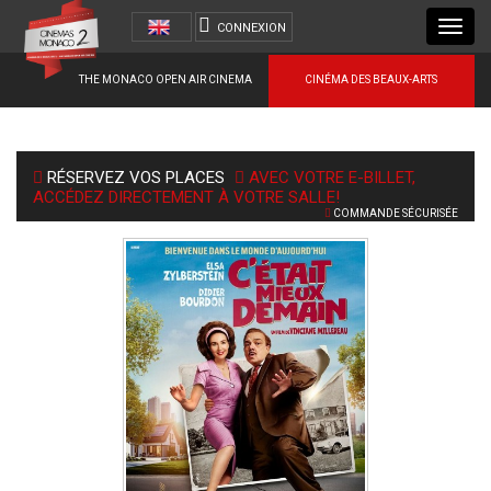
Toggl
CONNEXION
navig
THE MONACO OPEN AIR CINEMA
CINÉMA DES BEAUX-ARTS
RÉSERVEZ VOS PLACES
AVEC VOTRE E-BILLET,
ACCÉDEZ DIRECTEMENT À VOTRE SALLE!
COMMANDE SÉCURISÉE