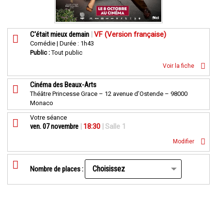
C'était mieux demain
|
VF (Version française)
Comédie | Durée : 1h43
Public :
Tout public
Voir la fiche
Cinéma des Beaux-Arts
Théâtre Princesse Grace – 12 avenue d’Ostende – 98000
Monaco
Votre séance
ven. 07 novembre
|
18:30
|
Salle 1
Modifier
Nombre de places :