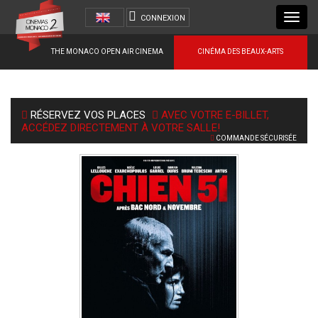
Toggl
CONNEXION
navig
THE MONACO OPEN AIR CINEMA
CINÉMA DES BEAUX-ARTS
RÉSERVEZ VOS PLACES
AVEC VOTRE E-BILLET,
ACCÉDEZ DIRECTEMENT À VOTRE SALLE!
COMMANDE SÉCURISÉE