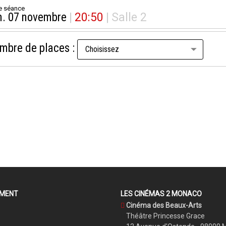
e séance
n. 07 novembre
|
20:50
|
Salle 2
mbre de places :
EMENT
LES CINÉMAS 2 MONACO
Cinéma des Beaux-Arts
Théâtre Princesse Grace