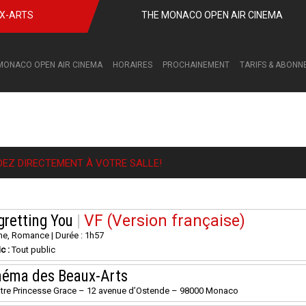
UX-ARTS
THE MONACO OPEN AIR CINEMA
MONACO OPEN AIR CINEMA
HORAIRES
PROCHAINEMENT
TARIFS & ABON
DEZ DIRECTEMENT À VOTRE SALLE!
gretting You
|
VF (Version française)
e, Romance | Durée : 1h57
ic :
Tout public
néma des Beaux-Arts
tre Princesse Grace – 12 avenue d’Ostende – 98000 Monaco