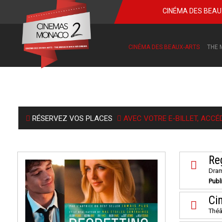
CINÉMA DES BEA
CINÉMA DES BEAUX-ARTS
THE 
RÉSERVEZ VOS PLACES
AVEC VOTRE E-BILLET, ACCÉ
Re
Dram
Publ
Ci
Théâ