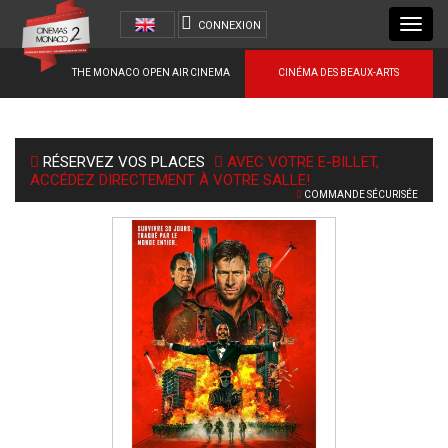
Toggl
CONNEXION
navig
THE MONACO OPEN AIR CINEMA
CINÉMA DES BEAUX-ARTS
RÉSERVEZ VOS PLACES
AVEC VOTRE E-BILLET,
ACCÉDEZ DIRECTEMENT À VOTRE SALLE!
COMMANDE SÉCURISÉE