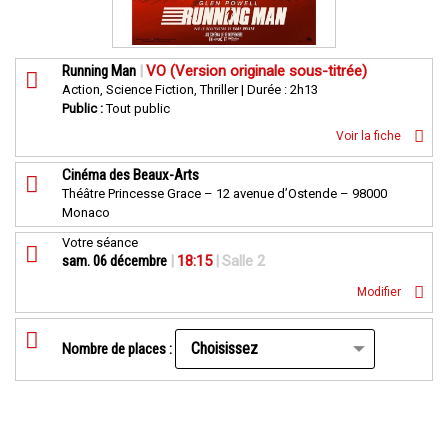
Running Man
|
VO (Version originale sous-titrée)
Action, Science Fiction, Thriller | Durée : 2h13
Public :
Tout public
Voir la fiche
Cinéma des Beaux-Arts
Théâtre Princesse Grace – 12 avenue d’Ostende – 98000
Monaco
Votre séance
sam. 06 décembre
|
18:15
|
Salle 2
Modifier
Nombre de places :