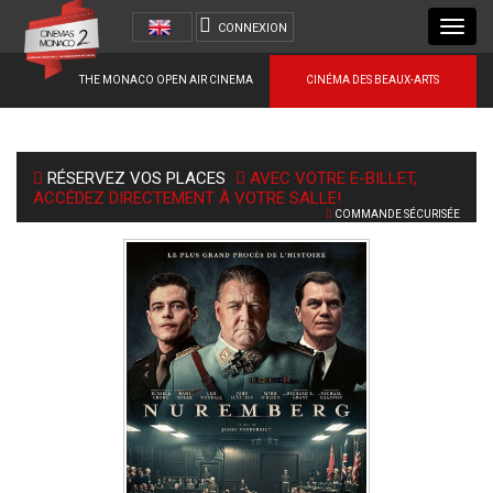
Toggl
CONNEXION
navig
THE MONACO OPEN AIR CINEMA
CINÉMA DES BEAUX-ARTS
RÉSERVEZ VOS PLACES
AVEC VOTRE E-BILLET,
ACCÉDEZ DIRECTEMENT À VOTRE SALLE!
COMMANDE SÉCURISÉE