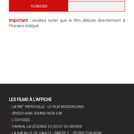
15/08/2026
Important :
veuillez noter que le film débute directement à
l’horaire indiqué.
LES FILMS À L'AFFICHE
LA PAT' PATROUILLE : LE FILM MISSION DINO
SPIDER-MAN: BRAND NEW DAY
L'ODYSSÉE
VAIANA, LA LÉGENDE DU BOUT DU MONDE
LA BATAILLE DE GAULLE - PARTIE 2 : J’ÉCRIS TON NOM