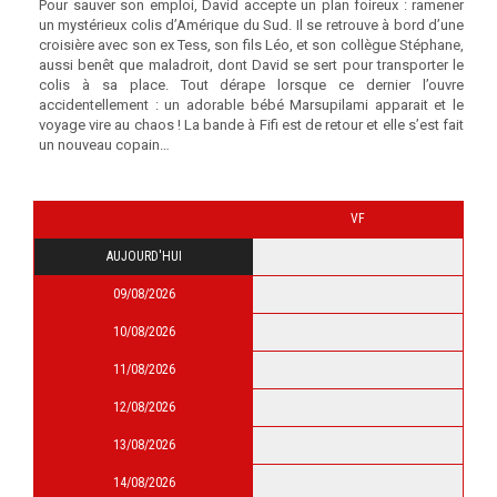
Pour sauver son emploi, David accepte un plan foireux : ramener
un mystérieux colis d’Amérique du Sud. Il se retrouve à bord d’une
croisière avec son ex Tess, son fils Léo, et son collègue Stéphane,
aussi benêt que maladroit, dont David se sert pour transporter le
colis à sa place. Tout dérape lorsque ce dernier l’ouvre
accidentellement : un adorable bébé Marsupilami apparait et le
voyage vire au chaos ! La bande à Fifi est de retour et elle s’est fait
un nouveau copain…
VF
AUJOURD'HUI
09/08/2026
10/08/2026
11/08/2026
12/08/2026
13/08/2026
14/08/2026