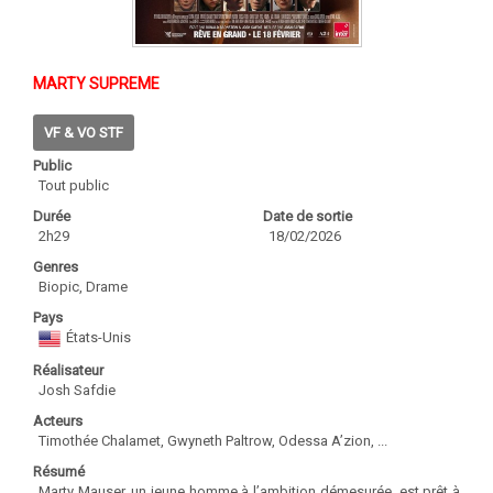
MARTY SUPREME
VF & VO STF
Public
Tout public
Durée
Date de sortie
2h29
18/02/2026
Genres
Biopic, Drame
Pays
États-Unis
Réalisateur
Josh Safdie
Acteurs
Timothée Chalamet, Gwyneth Paltrow, Odessa A’zion, ...
Résumé
Marty Mauser, un jeune homme à l’ambition démesurée, est prêt à