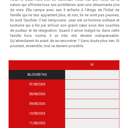
nature qui affronte tous ses problèmes avec une désarmante joie
de vivre. Elle campe avec ses 3 enfants à l’étage de l’hôtel de
famille qui ne leur appartient plus, et non, ils ne sont pas pauvres,
ils sont fauchés. C’est temporaire. Jean est un homme solitaire et
taciturne qui a fini par enfouir son grand cœur sous des couches
de pudeur et de résignation. Quand il arrive malgré lui dans cette
famille hors norme, il va très vite devenir indispensable.
Qu’attendaient-ils avant de se rencontrer ? Sans doute plus rien. Et
pourtant, ensemble, tout va devenir possible.
VF
AUJOURD'HUI
07/08/2026
08/08/2026
09/08/2026
10/08/2026
11/08/2026