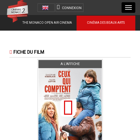
Toggl
CONNEXION
navig
THE MONACO OPEN AIR CINEMA
CINÉMA DES BEAUX-ARTS
FICHE DU FILM
A L'AFFICHE