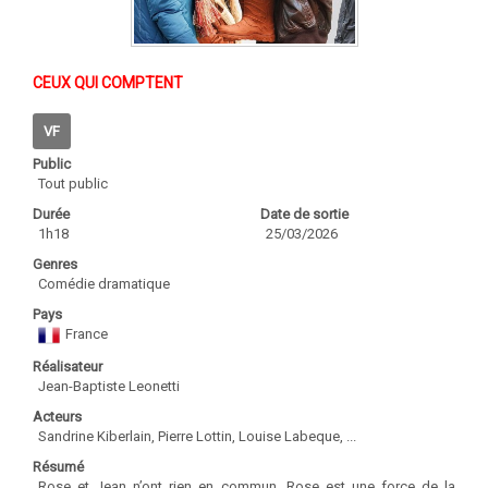
CEUX QUI COMPTENT
VF
Public
Tout public
Durée
Date de sortie
1h18
25/03/2026
Genres
Comédie dramatique
Pays
France
Réalisateur
Jean-Baptiste Leonetti
Acteurs
Sandrine Kiberlain, Pierre Lottin, Louise Labeque, ...
Résumé
Rose et Jean n’ont rien en commun. Rose est une force de la