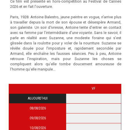
Ce film est présenté en hors-compétition au Festival de Cannes
2026 et en fait l'ouverture.
Paris, 1928. Antoine Balestro, jeune peintre en vogue, n’arrive plus
à travailler depuis la mort de son épouse et désespère Armand,
son galeriste. Un soir d'ivresse, Antoine tente d’entrer en contact
avec sa femme par l’intermédiaire d’une voyante. Sans le savoir, il
parle en réalité avec Suzanne, une modeste foraine qui s’est
glissée dans la roulotte pour y voler de la nourriture. Suzanne se
révèle douée pour l’imposture et, rapidement secondée par
Armand, elle enchaîne les fausses séances. Peu à peu, Antoine
retrouve l'inspiration, mais pour Suzanne les choses se
compliquent alors qu’elle tombe doucement amoureuse de
l’homme qu’elle manipule...
VF
AUJOURD'HUI
08/08/2026
09/08/2026
10/08/2026