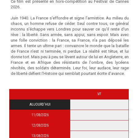
Ce film est présenté en hors-compétition au Festival de Cannes
2026.
Juin 1940. La France s'effondre et signe l’armistice. Au milieu du
chaos, un homme refuse de céder. Seul contre tous, ce général
inconnu s'échappe vers Londres pour sauver ce qu'il reste d'un
rêve : la liberté. Sans armée, sans appui, sans espoir. Mais avec
une folle conviction : la France, sa France, n'a pas déposé les
armes. Il tente un ultime pari : convaincre le monde que la bataille
de France n'est ni terminée, ni perdue. La réalité est têtue, et lui
donne tort. Mais peu à peu se lèvent autour de lui en Angleterre, en
France et en Afrique des résistants de l'ombre, des lycéens
révoltés, des soldats déterminés. Leur foi, leur audace, leur rage
de liberté défient l'Histoire qui semblait pourtant écrite d’avance.
VF
AUJOURD'HUI
11/08/2026
12/08/2026
13/08/2026