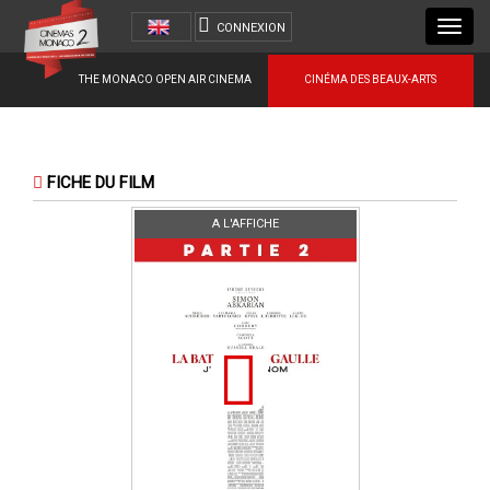
Toggl
CONNEXION
navig
THE MONACO OPEN AIR CINEMA
CINÉMA DES BEAUX-ARTS
FICHE DU FILM
A L'AFFICHE