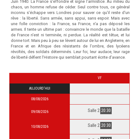
Juin 1940. La France s'effondre et signe l’armistice. Au milieu du
chaos, un homme refuse de céder. Seul contre tous, ce général
inconnu s'échappe vers Londres pour sauver ce qu'il reste d'un
rêve : la liberté. Sans armée, sans appui, sans espoir. Mais avec
une folle conviction : la France, sa France, n'a pas déposé les
armes. Il tente un ultime pari : convaincre le monde que la bataille
de France n'est ni terminée, ni perdue. La réalité est têtue, et lui
donne tort. Mais peu à peu se lèvent autour de lui en Angleterre, en
France et en Afrique des résistants de l'ombre, des lycéens
révoltés, des soldats déterminés. Leur foi, leur audace, leur rage
de liberté défient l'Histoire qui semblait pourtant écrite d’avance.
VF
AUJOURD'HUI
08/08/2026
Salle 2
20:30
09/08/2026
Salle 2
20:30
10/08/2026