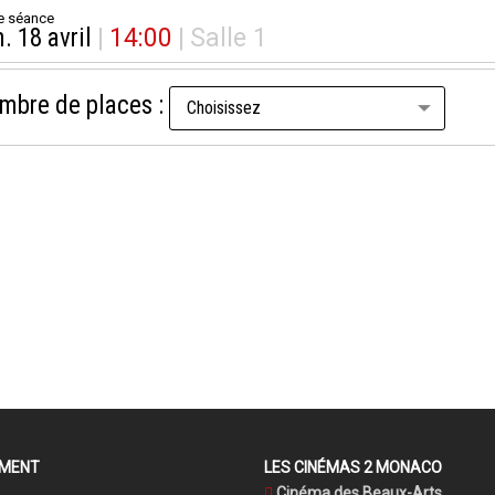
e séance
. 18 avril
|
14:00
|
Salle 1
mbre de places :
EMENT
LES CINÉMAS 2 MONACO
Cinéma des Beaux-Arts