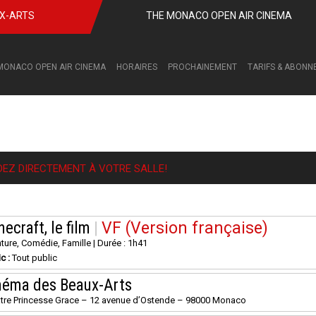
UX-ARTS
THE MONACO OPEN AIR CINEMA
MONACO OPEN AIR CINEMA
HORAIRES
PROCHAINEMENT
TARIFS & ABON
DEZ DIRECTEMENT À VOTRE SALLE!
ecraft, le film
|
VF (Version française)
ture, Comédie, Famille | Durée : 1h41
ic :
Tout public
néma des Beaux-Arts
tre Princesse Grace – 12 avenue d’Ostende – 98000 Monaco