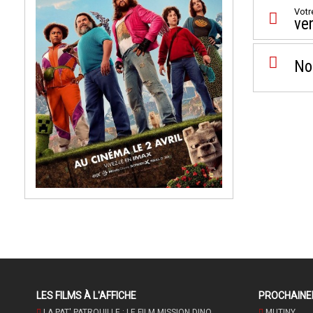
Votr
ven
No
LES FILMS À L'AFFICHE
PROCHAIN
LA PAT' PATROUILLE : LE FILM MISSION DINO
MUTINY