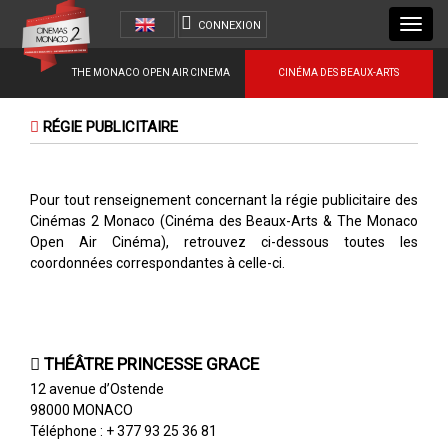
Toggl
CONNEXION
navig
THE MONACO OPEN AIR CINEMA
CINÉMA DES BEAUX-ARTS
RÉGIE PUBLICITAIRE
Pour tout renseignement concernant la régie publicitaire des
Cinémas 2 Monaco (Cinéma des Beaux-Arts & The Monaco
Open Air Cinéma), retrouvez ci-dessous toutes les
coordonnées correspondantes à celle-ci.
THÉÂTRE PRINCESSE GRACE
12 avenue d’Ostende
98000 MONACO
Téléphone : + 377 93 25 36 81