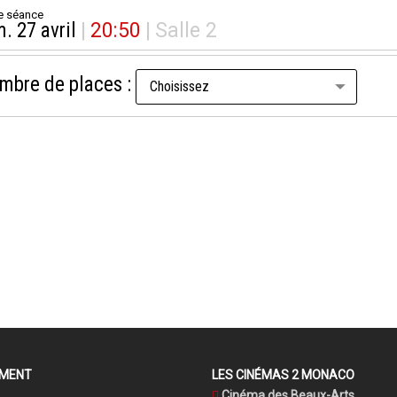
e séance
m. 27 avril
|
20:50
|
Salle 2
mbre de places :
EMENT
LES CINÉMAS 2 MONACO
Cinéma des Beaux-Arts