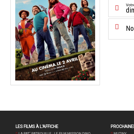
Votr
di
No
LES FILMS À L'AFFICHE
PROCHAIN
LA PAT' PATROUILLE : LE FILM MISSION DINO
MUTINY