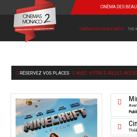
CINÉMA DES BEA
CINÉMA DES BEAUX-ARTS
THE 
RÉSERVEZ VOS PLACES
AVEC VOTRE E-BILLET, ACCÉ
Min
Aven
Publ
Ci
Théâ