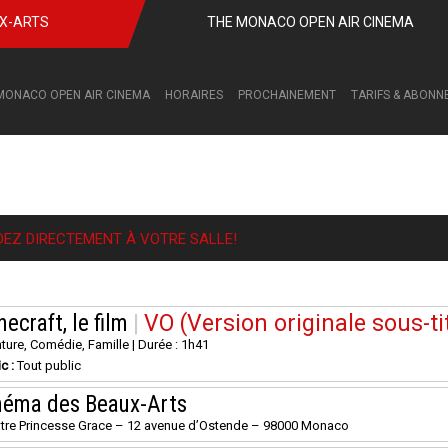
UX-ARTS
THE MONACO OPEN AIR CINEMA
MONACO OPEN AIR CINEMA
HORAIRES
PROCHAINEMENT
TARIFS & ABON
DEZ DIRECTEMENT À VOTRE SALLE!
ecraft, le film
|
VO (Version originale sous-ti
ture, Comédie, Famille | Durée : 1h41
ic :
Tout public
néma des Beaux-Arts
tre Princesse Grace – 12 avenue d’Ostende – 98000 Monaco